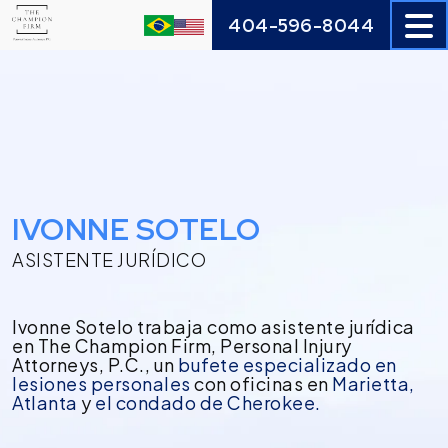
Skip
404-596-8044
to
content
IVONNE SOTELO
ASISTENTE JURÍDICO
Ivonne Sotelo trabaja como asistente jurídica
en The Champion Firm, Personal Injury
Attorneys, P.C., un
bufete especializado en
lesiones personales
con oficinas en
Marietta,
Atlanta
y
el condado de Cherokee.