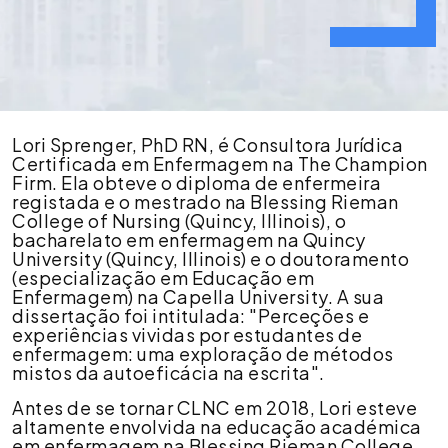
Lori
Lori Sprenger, PhD RN, é Consultora Jurídica
Sprenger
Certificada em Enfermagem na The Champion
Firm. Ela obteve o diploma de enfermeira
registada e o mestrado na Blessing Rieman
College of Nursing (Quincy, Illinois), o
bacharelato em enfermagem na Quincy
University (Quincy, Illinois) e o doutoramento
(especialização em Educação em
Enfermagem) na Capella University. A sua
dissertação foi intitulada: "Perceções e
experiências vividas por estudantes de
enfermagem: uma exploração de métodos
mistos da autoeficácia na escrita".
Antes de se tornar CLNC em 2018, Lori esteve
altamente envolvida na educação académica
em enfermagem na Blessing Rieman College