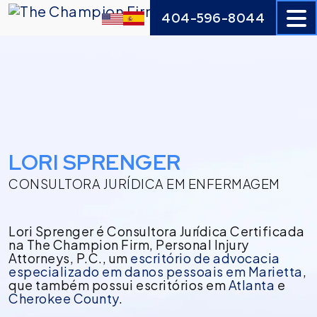
Skip
404-596-8044
to
content
LORI SPRENGER
CONSULTORA JURÍDICA EM ENFERMAGEM
Lori Sprenger é Consultora Jurídica Certificada
na The Champion Firm, Personal Injury
Attorneys, P.C., um
escritório de advocacia
especializado em danos pessoais em Marietta
,
que também possui escritórios em
Atlanta
e
Cherokee County
.