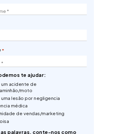
e
*
demos te ajudar:
i um acidente de
caminhão/moto
i uma lesão por negligencia
ência médica
nidade de vendas/marketing
oisa
as palavras, conte-nos como