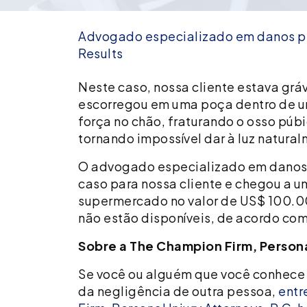
Advogado especializado em danos p
Results
100.000
Neste caso, nossa cliente estava gr
dólares
escorregou em uma poça dentro de u
recuperados
força no chão, fraturando o osso púbi
para
tornando impossível dar à luz natura
gestante
O advogado especializado em danos p
ferida
caso para nossa cliente e chegou a u
em
supermercado no valor de US$ 100.00
queda
não estão disponíveis, de acordo com
Sobre a The Champion Firm, Personal
Se você ou alguém que você conhece
da negligência de outra pessoa,
entr