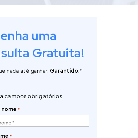
enha uma
sulta Gratuita!
e nada até ganhar.
Garantido.
*
ca campos obrigatórios
o nome
*
ome
*