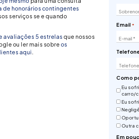
 hoje mesmo
para uma consulta
a de honorários contingentes
sos serviços se e quando
Email
*
 avaliações 5 estrelas
que nossos
ogle ou ler mais sobre
os
lientes aqui
.
Telefon
Como po
Eu sofr
carro/
Eu sofr
Neglig
Oportu
Outra c
Em pouc