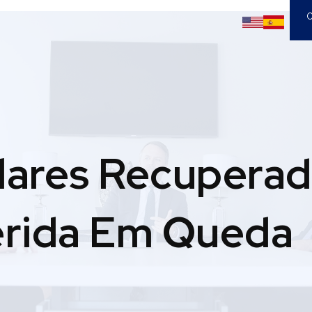
C
lares Recuperad
erida Em Queda