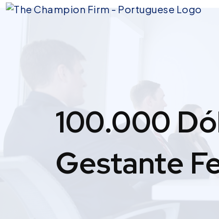
Skip
to
content
100.000 Dó
Gestante F