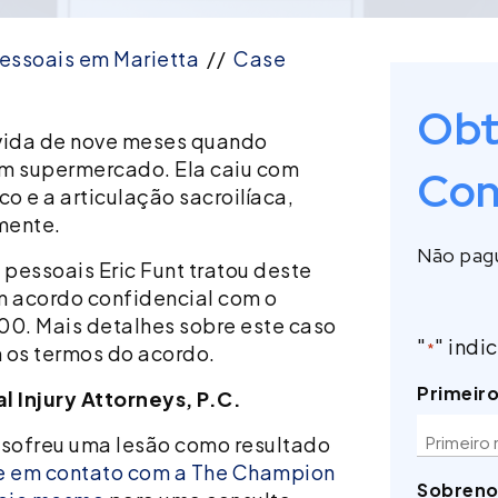
essoais em Marietta
//
Case
Obt
ávida de nove meses quando
m supermercado. Ela caiu com
Con
co e a articulação sacroilíaca,
lmente.
Não pagu
essoais Eric Funt tratou deste
m acordo confidencial com o
0. Mais detalhes sobre este caso
"
" indi
 os termos do acordo.
*
Primeir
 Injury Attorneys, P.C.
 sofreu uma lesão como resultado
e em contato com a The Champion
Sobren