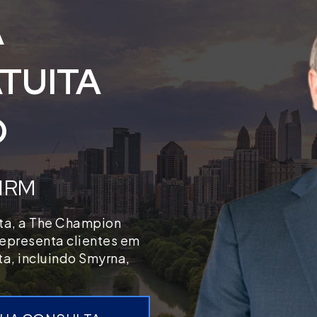
A
TUITA
O
IRM
tta, a The Champion
 representa clientes em
ta, incluindo Smyrna,