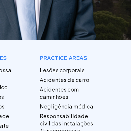
GES
PRACTICE AREAS
nossa
Lesões corporais
Acidentes de carro
dico
Acidentes com
es
caminhões
os
Negligência médica
ade
Responsabilidade
civil das instalações
site
/ Escorregões e