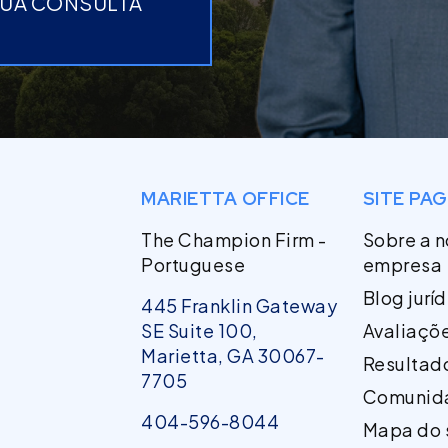
SUA CONSULTA
MARIETTA OFFICE
SITE PA
The Champion Firm -
Sobre a 
Portuguese
empresa
Blog jurí
445 Franklin Gateway
SE Suite 100,
Avaliaçõ
Marietta, GA 30067-
Resultad
7705
Comunid
404-596-8044
Mapa do 