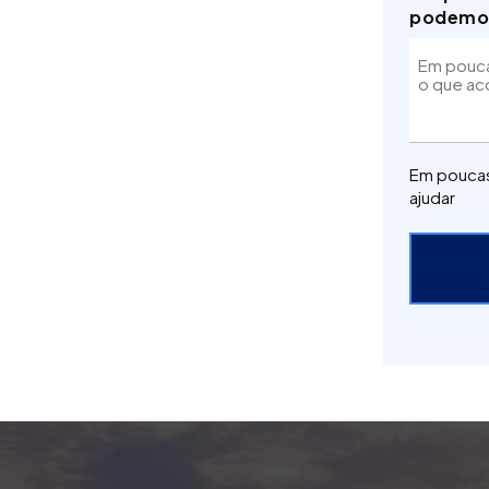
podemos
Em poucas
ajudar