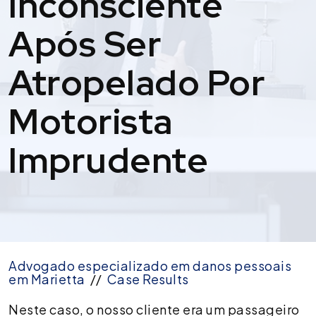
Inconsciente
Após Ser
Atropelado Por
Motorista
Imprudente
Advogado especializado em danos pessoais
em Marietta
//
Case Results
Acordo
Neste caso, o nosso cliente era um passageiro