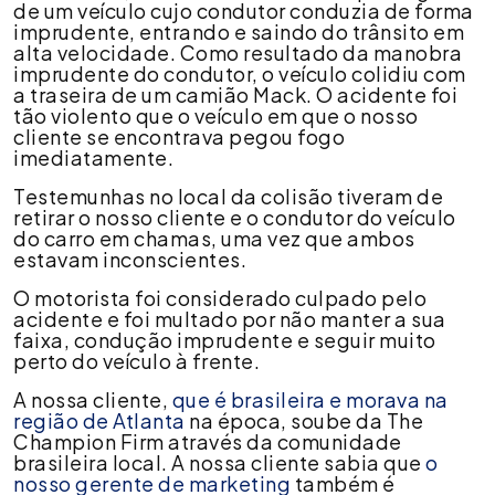
de
de um veículo cujo condutor conduzia de forma
US$
imprudente, entrando e saindo do trânsito em
100.000
alta velocidade. Como resultado da manobra
para
imprudente do condutor, o veículo colidiu com
passageiro
a traseira de um camião Mack. O acidente foi
que
tão violento que o veículo em que o nosso
ficou
cliente se encontrava pegou fogo
inconsciente
imediatamente.
após
Testemunhas no local da colisão tiveram de
ser
retirar o nosso cliente e o condutor do veículo
atropelado
do carro em chamas, uma vez que ambos
por
estavam inconscientes.
motorista
imprudente
O motorista foi considerado culpado pelo
acidente e foi multado por não manter a sua
faixa, condução imprudente e seguir muito
perto do veículo à frente.
A nossa cliente,
que é brasileira e morava na
região de Atlanta
na época, soube da The
Champion Firm através da comunidade
brasileira local. A nossa cliente sabia que
o
nosso gerente de marketing
também é