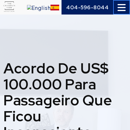
Skip
404-596-8044
to
content
Acordo De US$
100.000 Para
Passageiro Que
Ficou