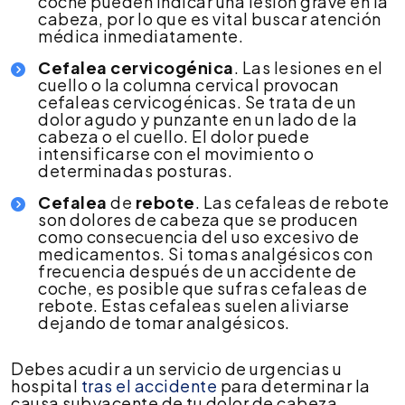
coche pueden indicar una lesión grave en la
cabeza, por lo que es vital buscar atención
médica inmediatamente.
Cefalea cervicogénica
. Las lesiones en el
cuello o la columna cervical provocan
cefaleas cervicogénicas. Se trata de un
dolor agudo y punzante en un lado de la
cabeza o el cuello. El dolor puede
intensificarse con el movimiento o
determinadas posturas.
Cefalea
de
rebote
. Las cefaleas de rebote
son dolores de cabeza que se producen
como consecuencia del uso excesivo de
medicamentos. Si tomas analgésicos con
frecuencia después de un accidente de
coche, es posible que sufras cefaleas de
rebote. Estas cefaleas suelen aliviarse
dejando de tomar analgésicos.
Debes acudir a un servicio de urgencias u
hospital
tras el accidente
para determinar la
causa subyacente de tu dolor de cabeza,