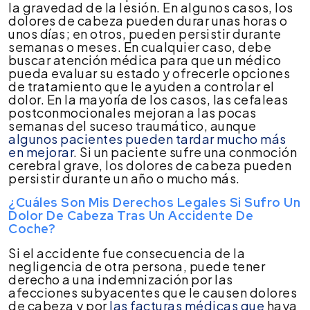
la gravedad de la lesión. En algunos casos, los
dolores de cabeza pueden durar unas horas o
unos días; en otros, pueden persistir durante
semanas o meses. En cualquier caso, debe
buscar atención médica para que un médico
pueda evaluar su estado y ofrecerle opciones
de tratamiento que le ayuden a controlar el
dolor. En la mayoría de los casos, las cefaleas
postconmocionales mejoran a las pocas
semanas del suceso traumático, aunque
algunos pacientes pueden tardar mucho más
en mejorar
. Si un paciente sufre una conmoción
cerebral grave, los dolores de cabeza pueden
persistir durante un año o mucho más.
¿Cuáles Son Mis Derechos Legales Si Sufro Un
Dolor De Cabeza Tras Un Accidente De
Coche?
Si el accidente fue consecuencia de la
negligencia de otra persona, puede tener
derecho a una indemnización por las
afecciones subyacentes que le causen dolores
de cabeza y por
las facturas médicas que
haya