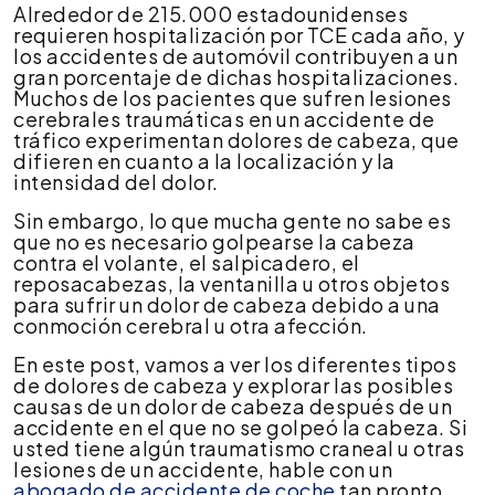
Alrededor de 215.000 estadounidenses
no
requieren hospitalización por TCE cada año, y
se
los accidentes de automóvil contribuyen a un
golpeó
gran porcentaje de dichas hospitalizaciones.
la
Muchos de los pacientes que sufren lesiones
cabeza?
cerebrales traumáticas en un accidente de
tráfico experimentan dolores de cabeza, que
difieren en cuanto a la localización y la
intensidad del dolor.
Sin embargo, lo que mucha gente no sabe es
que no es necesario golpearse la cabeza
contra el volante, el salpicadero, el
reposacabezas, la ventanilla u otros objetos
para sufrir un dolor de cabeza debido a una
conmoción cerebral u otra afección.
En este post, vamos a ver los diferentes tipos
de dolores de cabeza y explorar las posibles
causas de un dolor de cabeza después de un
accidente en el que no se golpeó la cabeza. Si
usted tiene algún traumatismo craneal u otras
lesiones de un accidente, hable con un
abogado de accidente de coche
tan pronto