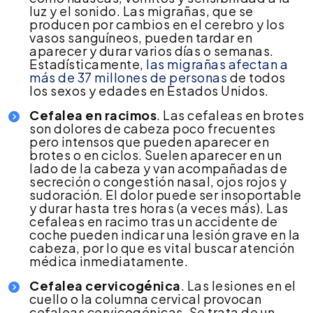
luz y el sonido. Las migrañas, que se
producen por cambios en el cerebro y los
vasos sanguíneos, pueden tardar en
aparecer y durar varios días o semanas.
Estadísticamente,
las migrañas afectan a
más de 37 millones de personas
de todos
los sexos y edades en Estados Unidos.
Cefalea en racimos
. Las cefaleas en brotes
son dolores de cabeza poco frecuentes
pero intensos que pueden aparecer en
brotes o en ciclos. Suelen aparecer en un
lado de la cabeza y van acompañadas de
secreción o congestión nasal, ojos rojos y
sudoración. El dolor puede ser insoportable
y durar hasta tres horas (a veces más). Las
cefaleas en racimo tras un accidente de
coche pueden indicar una lesión grave en la
cabeza, por lo que es vital buscar atención
médica inmediatamente.
Cefalea cervicogénica
. Las lesiones en el
cuello o la columna cervical provocan
cefaleas cervicogénicas. Se trata de un