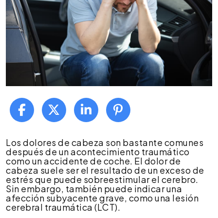
¿Dolor
Los dolores de cabeza son bastante comunes
de
después de un acontecimiento traumático
cabeza
como un accidente de coche. El dolor de
tras
cabeza suele ser el resultado de un exceso de
un
estrés que puede sobreestimular el cerebro.
accidente
Sin embargo, también puede indicar una
de
afección subyacente grave, como una lesión
tráfico,
cerebral traumática (LCT).
pero