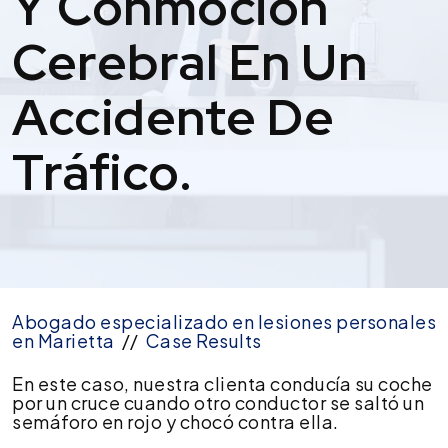
Y Conmoción
Cerebral En Un
Accidente De
Tráfico.
Abogado especializado en lesiones personales
en Marietta
//
Case Results
Acuerdo
En este caso, nuestra clienta conducía su coche
de
por un cruce cuando otro conductor se saltó un
100
semáforo en rojo y chocó contra ella.
000