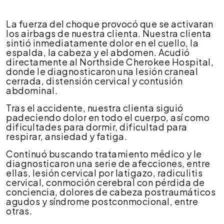
dólares
por
La fuerza del choque provocó que se activaran
lesiones
los airbags de nuestra clienta. Nuestra clienta
por
sintió inmediatamente dolor en el cuello, la
latigazo
espalda, la cabeza y el abdomen. Acudió
cervical
directamente al Northside Cherokee Hospital,
y
donde le diagnosticaron una lesión craneal
conmoción
cerrada, distensión cervical y contusión
cerebral
abdominal.
en
un
Tras el accidente, nuestra clienta siguió
accidente
padeciendo dolor en todo el cuerpo, así como
de
dificultades para dormir, dificultad para
tráfico.
respirar, ansiedad y fatiga.
Continuó buscando tratamiento médico y le
diagnosticaron una serie de afecciones, entre
ellas, lesión cervical por latigazo, radiculitis
cervical, conmoción cerebral con pérdida de
conciencia, dolores de cabeza postraumáticos
agudos y síndrome postconmocional, entre
otras.