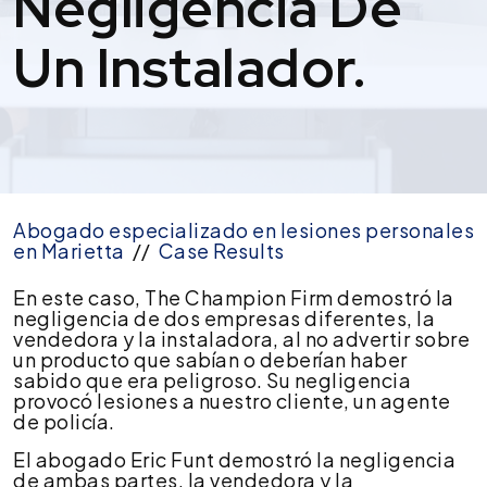
Negligencia De
Un Instalador.
Abogado especializado en lesiones personales
en Marietta
//
Case Results
Se
En este caso, The Champion Firm demostró la
recuperan
negligencia de dos empresas diferentes, la
540
vendedora y la instaladora, al no advertir sobre
000
un producto que sabían o deberían haber
dólares
sabido que era peligroso. Su negligencia
en
provocó lesiones a nuestro cliente, un agente
un
de policía.
caso
El abogado Eric Funt demostró la negligencia
confidencial
de ambas partes, la vendedora y la
por