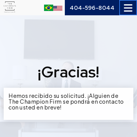
Skip
404-596-8044
to
content
¡Gracias!
Hemos recibido su solicitud. ¡Alguien de
The Champion Firm se pondrá en contacto
con usted en breve!