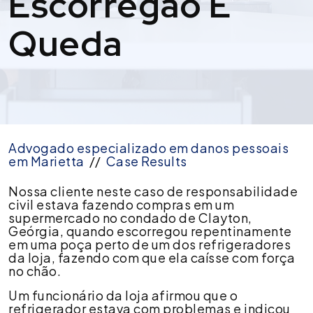
Escorregão E
Queda
Advogado especializado em danos pessoais
em Marietta
//
Case Results
Acordo
Nossa cliente neste caso de responsabilidade
de
civil estava fazendo compras em um
US$
supermercado no condado de Clayton,
150.000
Geórgia, quando escorregou repentinamente
por
em uma poça perto de um dos refrigeradores
lesão
da loja, fazendo com que ela caísse com força
nas
no chão.
costas
Um funcionário da loja afirmou que o
em
refrigerador estava com problemas e indicou
caso