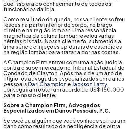
que isso era do conhecimento de todos os
de
funcionários da loja.
escorregão
e
Como resultado da queda, nossa cliente sofreu
queda
lesões na parte inferior do corpo, no braço
direito e na região lombar. Uma ressonância
magnética da coluna lombar revelou várias
hérnias discais. Nossa cliente foi submetida a
uma série de injeções epidurais de esteróides
na região lombar para tratar a dor nas costas.
A Champion Firm entrou com uma ação judicial
contra o supermercado no Tribunal Estadual do
Condado de Clayton. Após mais de um ano de
litígio, os advogados especializados em danos
pessoais
Darl Champion
e
Jackson Latty
conseguiram obter um acordo de US$ 150.000
para o nosso cliente.
Sobre a Champion Firm, Advogados
Especializados em Danos Pessoais, P.C.
Se você ou alguém que você conhece sofreu um
dano como resultado da negligência de outra